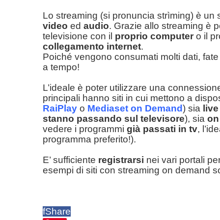
Lo streaming (si pronuncia strìming) è un 
video
ed
audio
. Grazie allo streaming è p
televisione con il
proprio computer
o il p
collegamento internet
.
Poiché vengono consumati molti dati, fat
a tempo!
L’ideale è poter utilizzare una connession
principali hanno siti in cui mettono a disp
RaiPlay
o
Mediaset on Demand
) sia
live
stanno passando sul televisore
), sia
on
vedere i programmi
già passati in tv
, l’i
programma preferito!).
E’ sufficiente
registrarsi
nei vari portali per
esempi di siti con streaming on demand 
f
Share