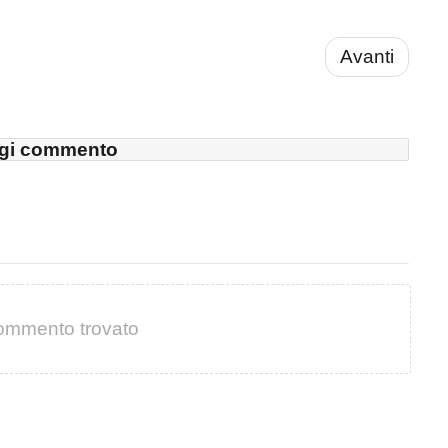
Avanti
gi commento
ommento trovato