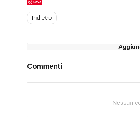
Save
Indietro
Aggiun
Commenti
Nessun c