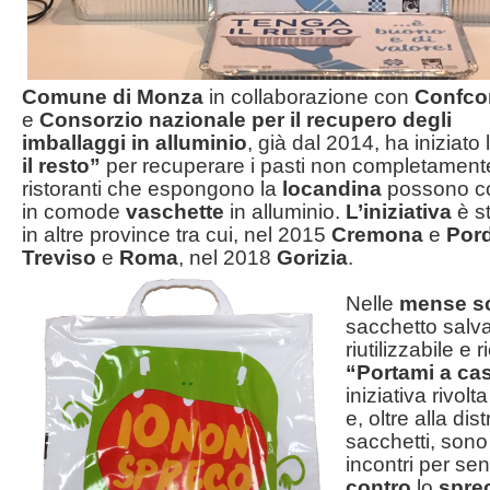
Comune di Monza
in collaborazione con
Confc
e
Consorzio nazionale per il recupero degli
imballaggi in alluminio
, già dal 2014, ha iniziato
il resto”
per recuperare i pasti non completamente
ristoranti che espongono la
locandina
possono co
in comode
vaschette
in alluminio.
L’iniziativa
è s
in altre province tra cui, nel 2015
Cremona
e
Por
Treviso
e
Roma
, nel 2018
Gorizia
.
Nelle
mense sc
sacchetto salva
riutilizzabile e 
“Portami a ca
iniziativa rivolt
e, oltre alla dis
sacchetti, sono
incontri per sen
contro
lo
spre