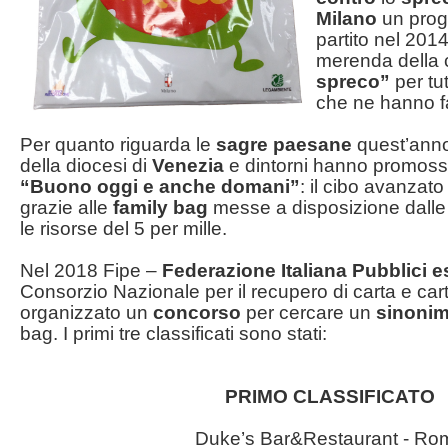
Milano
un proge
partito nel 2014
merenda dell
spreco”
per tut
che ne hanno fa
Per quanto riguarda le
sagre paesane
quest’anno
della diocesi di
Venezia
e dintorni hanno promos
“Buono oggi e anche domani”
: il cibo avanzato
grazie alle
family bag
messe a disposizione dall
le risorse del 5 per mille.
Nel 2018 Fipe –
Federazione Italiana Pubblici e
Consorzio Nazionale per il recupero di carta e ca
organizzato un
concorso
per cercare un
sinoni
bag. I primi tre classificati sono stati:
PRIMO CLASSIFICATO
Duke’s Bar&Restaurant - Ro