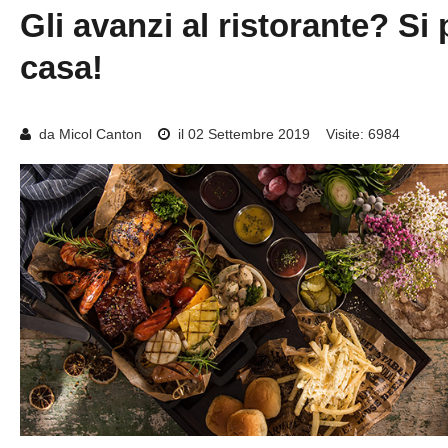
Gli
avanzi
al
ristorante?
Si
casa!
da Micol Canton
il 02 Settembre 2019
Visite: 6984