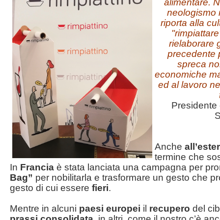
alimentare. N
neologismo 
riporta alla cul
"rimpiattar
rielaborare 
precedente p
spreca non
economiche ma p
ed al lavoro ne
Presidente 
S
Anche
all’este
termine che sos
In
Francia
è stata lanciata una campagna per pr
Bag”
per nobilitarla e trasformare un gesto che 
gesto di cui essere
fieri
.
Mentre in alcuni
paesi europei
il
recupero
del ci
prassi consolidata
, in altri, come il nostro c’è a