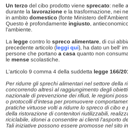
Un terzo
del cibo prodotto viene
sprecato
: nelle 
durante la
lavorazione
e la trasformazione, nei n
in ambito
domestico
(fonte Ministero dell’Ambient
Questo è profondamente
ingiusto
, antieconomic
l’ambiente.
La
legge
contro lo
spreco alimentare
, di cui abb
precedente articolo (
leggi qui
), ha dato un bell' i
persone che portano
a casa
quanto non consumato
le
mense
scolastiche.
L’articolo 9 comma 4 della suddetta
legge 166/20
Per ridurre gli sprechi alimentari nel settore della r
concorrendo altresì al raggiungimento degli obiet
nazionale di prevenzione dei rifiuti, le regioni pos
o protocolli d'intesa per promuovere comportament
pratiche virtuose volti a ridurre lo spreco di cibo e 
della ristorazione di contenitori riutilizzabili, realizz
riciclabile, idonei a consentire ai clienti l'asporto d
Tali iniziative possono essere promosse nel sito i